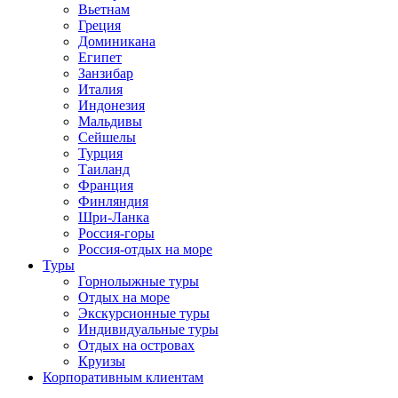
Вьетнам
Греция
Доминикана
Египет
Занзибар
Италия
Индонезия
Мальдивы
Сейшелы
Турция
Таиланд
Франция
Финляндия
Шри-Ланка
Россия-горы
Россия-отдых на море
Туры
Горнолыжные туры
Отдых на море
Экскурсионные туры
Индивидуальные туры
Отдых на островах
Круизы
Корпоративным клиентам