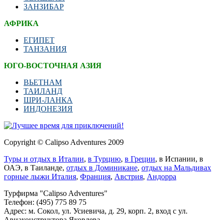
ЗАНЗИБАР
АФРИКА
ЕГИПЕТ
ТАНЗАНИЯ
ЮГО-ВОСТОЧНАЯ АЗИЯ
ВЬЕТНАМ
ТАИЛАНД
ШРИ-ЛАНКА
ИНДОНЕЗИЯ
Copyright © Calipso Adventures 2009
Туры и отдых в Италии
,
в Турцию
,
в Греции
, в Испании, в
ОАЭ, в Таиланде,
отдых в Доминикане
,
отдых на Мальдивах
горные лыжи Италия
,
Франция
,
Австрия
,
Андорра
Турфирма "Calipso Adventures"
Телефон: (495) 775 89 75
Адрес: м. Сокол, ул. Усиевича, д. 29, корп. 2, вход с ул.
Авиаконструктора Яковлева