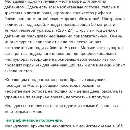
Мальдивы - одно из лучших мест в мире для занятий
дайвингом. Здесь есть всё: необитаемые острова, теплые и
кристально чистые воды, огромное количество рифов и
бесчисленное многообразие морских обитателей. Прекрасная
видимость под водой, иногда превышающая 50 метров, и
теплая температура воды +(26 - 27)°С круглый год делают
дайвинг на Мальдивах необычайно привлекательным. Очень
многие туристы приезжают сюда по несколько раз
исключительно ради дайвинга. На всех Мальдивских курортах
есть центры подводного плавания, где профессиональные
инструктора, говорящие на основных европейских языках,
проводят курсы как для начинающих, так и для имеющих опыт
аквалангистов.
Желающим предлагаются разнообразные экскурсии:
посещение Мале, рыбацких поселков, поездки на
необитаемые острова на полдня или целый день, рыбалка (в
утреннее или вечернее время), вертолетные прогулки.
Мальдивы по праву считаются одним из самых безопасных
мест отдыха в мире.
Географическое положение.
Мальдивский архипелаг находится в Индийском океане в 685