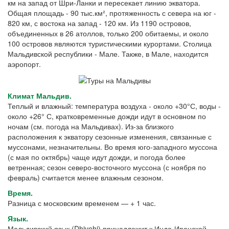
км на запад от Шри-Ланки и пересекает линию экватора.
Общая площадь - 90 тыс.км², протяженность с севера на юг -
820 км, с востока на запад - 120 км. Из 1190 островов,
объединенных в 26 атоллов, только 200 обитаемы, и около
100 островов являются туристическими курортами. Столица
Мальдивской республики - Мале. Также, в Мале, находится
аэропорт.
Климат Мальдив.
Теплый и влажный: температура воздуха - около +30°С, воды -
около +26° С, кратковременные дожди идут в основном по
ночам (см. погода на Мальдивах). Из-за близкого
расположения к экватору сезонные изменения, связанные с
муссонами, незначительны. Во время юго-западного муссона
(с мая по октябрь) чаще идут дожди, и погода более
ветренная; сезон северо-восточного муссона (с ноября по
февраль) считается менее влажным сезоном.
Время.
Разница с московским временем — + 1 час.
Язык.
Мальдивский язык (Dhivehi) принадлежит к Индо-Иранской