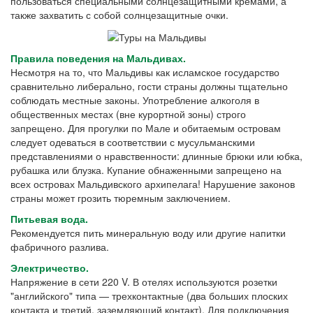
пользоваться специальными солнцезащитными кремами, а
также захватить с собой солнцезащитные очки.
Правила поведения на Мальдивах.
Несмотря на то, что Мальдивы как исламское государство
сравнительно либерально, гости страны должны тщательно
соблюдать местные законы. Употребление алкоголя в
общественных местах (вне курортной зоны) строго
запрещено. Для прогулки по Мале и обитаемым островам
следует одеваться в соответствии с мусульманскими
представлениями о нравственности: длинные брюки или юбка,
рубашка или блузка. Купание обнаженными запрещено на
всех островах Мальдивского архипелага! Нарушение законов
страны может грозить тюремным заключением.
Питьевая вода.
Рекомендуется пить минеральную воду или другие напитки
фабричного разлива.
Электричество.
Напряжение в сети 220 V. В отелях используются розетки
"английского" типа — трехконтактные (два больших плоских
контакта и третий, заземляющий контакт). Для подключения