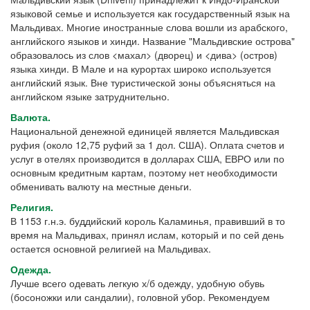
языковой семье и используется как государственный язык на
Мальдивах. Многие иностранные слова вошли из арабского,
английского языков и хинди. Название "Мальдивские острова"
образовалось из слов <махал> (дворец) и <дива> (остров)
языка хинди. В Мале и на курортах широко используется
английский язык. Вне туристической зоны объясняться на
английском языке затруднительно.
Валюта.
Национальной денежной единицей является Мальдивская
руфия (около 12,75 руфий за 1 дол. США). Оплата счетов и
услуг в отелях производится в долларах США, ЕВРО или по
основным кредитным картам, поэтому нет необходимости
обменивать валюту на местные деньги.
Религия.
В 1153 г.н.э. буддийский король Каламинья, правивший в то
время на Мальдивах, принял ислам, который и по сей день
остается основной религией на Мальдивах.
Одежда.
Лучше всего одевать легкую х/б одежду, удобную обувь
(босоножки или сандалии), головной убор. Рекомендуем