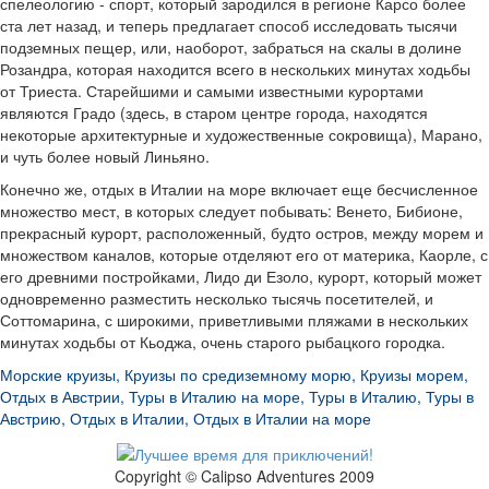
спелеологию - спорт, который зародился в регионе Карсо более
ста лет назад, и теперь предлагает способ исследовать тысячи
подземных пещер, или, наоборот, забраться на скалы в долине
Розандра, которая находится всего в нескольких минутах ходьбы
от Триеста. Старейшими и самыми известными курортами
являются Градо (здесь, в старом центре города, находятся
некоторые архитектурные и художественные сокровища), Марано,
и чуть более новый Линьяно.
Конечно же, отдых в Италии на море включает еще бесчисленное
множество мест, в которых следует побывать: Венето, Бибионе,
прекрасный курорт, расположенный, будто остров, между морем и
множеством каналов, которые отделяют его от материка, Каорле, с
его древними постройками, Лидо ди Езоло, курорт, который может
одновременно разместить несколько тысячь посетителей, и
Соттомарина, с широкими, приветливыми пляжами в нескольких
минутах ходьбы от Кьоджа, очень старого рыбацкого городка.
Морские круизы
,
Круизы по средиземному морю
,
Круизы морем
,
Отдых в Австрии
,
Туры в Италию на море
,
Туры в Италию
,
Туры в
Австрию
,
Отдых в Италии
,
Отдых в Италии на море
Copyright © Calipso Adventures 2009