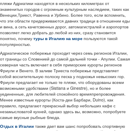
пляжи Адриатики находятся в нескольких километрах от
знаменитых городов с огромным культурным наследием, таких как
Венеции,Триест, Равенна и Урбино. Более того, если вспомнить,
что эти области придерживаются давних традици в отношении еды
и вина, а сеть качетсвенных дорог, автомагистралей и аэропортов
позволяет легко добрать до любой из них, сразу становится
понятно, почему
туры в Италию на море
пользуются такой
популярностью.
Адриатическое побережье проходит через семь регионов Италии,
от границы со Словенией до самой дальней точки - Апулии. Самая
северная часть включает в себя приморские курорты регионов
Фриули и Венето. В заливе Триеста побережье представляет
собой восхитительную полоску песка у подножья невысоких гор.
Фриули предлагает не только те пляжи, что оборудованы всеми
возможными удобствами (Sistiana и Ginestre), но и более
уединенные, для любителей спокойного времяпрепровождения.
Менее известные курорты (Коста-деи Барбари, Duino), как
правило, предлагают прекрасный выбор небольших кафе с
незамысловатой кухней, однако здесь вы, возможно, попробуете
самые вкусные рыбные блюда.
Отдых в Италии
также дает вам шанс попробовать спортивную