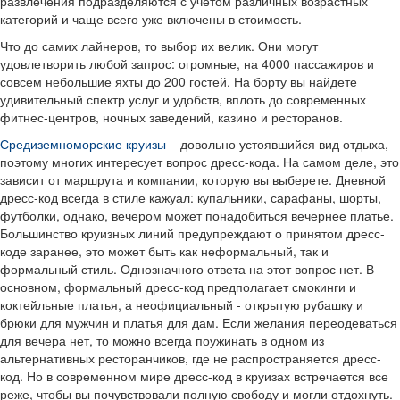
развлечения подразделяются с учетом различных возрастных
категорий и чаще всего уже включены в стоимость.
Что до самих лайнеров, то выбор их велик. Они могут
удовлетворить любой запрос: огромные, на 4000 пассажиров и
совсем небольшие яхты до 200 гостей. На борту вы найдете
удивительный спектр услуг и удобств, вплоть до современных
фитнес-центров, ночных заведений, казино и ресторанов.
Средиземноморские круизы
– довольно устоявшийся вид отдыха,
поэтому многих интересует вопрос дресс-кода. На самом деле, это
зависит от маршрута и компании, которую вы выберете. Дневной
дресс-код всегда в стиле кажуал: купальники, сарафаны, шорты,
футболки, однако, вечером может понадобиться вечернее платье.
Большинство круизных линий предупреждают о принятом дресс-
коде заранее, это может быть как неформальный, так и
формальный стиль. Однозначного ответа на этот вопрос нет. В
основном, формальный дресс-код предполагает смокинги и
коктейльные платья, а неофициальный - открытую рубашку и
брюки для мужчин и платья для дам. Если желания переодеваться
для вечера нет, то можно всегда поужинать в одном из
альтернативных ресторанчиков, где не распространяется дресс-
код. Но в современном мире дресс-код в круизах встречается все
реже, чтобы вы почувствовали полную свободу и могли отдохнуть.