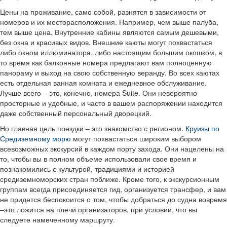
Цены на проживание, само собой, разнятся в зависимости от
номеров и их месторасположения. Например, чем выше палуба,
тем выше цена. Внутренние кабины являются самым дешевыми,
без окна и красивых видов. Внешние каюты могут похвастаться
либо окном иллюминатора, либо настоящим большим окошком, в
то время как балконные номера предлагают вам полноценную
панораму и выход на свою собственную веранду. Во всех каютах
есть отдельная ванная комната и ежедневное обслуживание.
Лучше всего – это, конечно, номера Suite. Они невероятно
просторные и удобные, и часто в вашем распоряжении находится
даже собственный персональный дворецкий.
Но главная цель поездки – это знакомство с регионом.
Круизы по
Средиземному морю
могут похвастаться широким выбором
всевозможных экскурсий в каждом порту захода. Они нацелены на
то, чтобы вы в полном объеме использовали свое время и
познакомились с культурой, традициями и историей
средиземноморских стран поближе. Кроме того, к экскурсионным
группам всегда присоединяется гид, организуется трансфер, и вам
не придется беспокоится о том, чтобы добраться до судна вовремя
–это ложится на плечи организаторов, при условии, что вы
следуете намеченному маршруту.