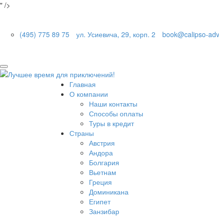
" />
(495) 775 89 75
ул. Усиевича, 29, корп. 2
book@calipso-adv
Главная
О компании
Наши контакты
Способы оплаты
Туры в кредит
Страны
Австрия
Андора
Болгария
Вьетнам
Греция
Доминикана
Египет
Занзибар