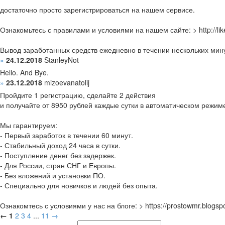
достаточно просто зарегистрироваться на нашем сервисе.
Ознакомьтесь с правилами и условиями на нашем сайте: > http://lik
Вывод заработанных средств ежедневно в течении нескольких мину
»
24.12.2018
StanleyNot
Hello. And Bye.
»
23.12.2018
mizoevanatolij
Пройдите 1 регистрацию, сделайте 2 действия
и получайте от 8950 рублей каждые сутки в автоматическом режим
Мы гарантируем:
- Первый заработок в течении 60 минут.
- Стабильный доход 24 часа в сутки.
- Поступление денег без задержек.
- Для России, стран СНГ и Европы.
- Без вложений и установки ПО.
- Специально для новичков и людей без опыта.
Ознакомтесь с условиями у нас на блоге: > https://prostowmr.blogsp
←
1
2
3
4
...
11
→