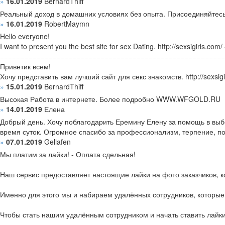
»
16.01.2019
BernardThiff
Реальный доход в домашних условиях без опыта. Присоединяй
»
16.01.2019
RobertMaymn
Hello everyone!
I want to present you the best site for sex Dating. http://sexsigirls.com/
========================================================
Приветик всем!
Хочу представить вам лучший сайт для секс знакомств. http://sexsig
»
15.01.2019
BernardThiff
Высокая Работа в интернете. Более подробно WWW.WFGOLD.RU
»
14.01.2019
Елена
Добрый день. Хочу поблагодарить Еремину Елену за помощь в выбо
время суток. Огромное спасибо за профессионализм, терпение, п
»
07.01.2019
Geliafen
Мы платим за лайки! - Оплата сдельная!
Наш сервис предоставляет настоящие лайки на фото заказчиков, ко
Именно для этого мы и набираем удалённых сотрудников, которые бу
Чтобы стать нашим удалённым сотрудником и начать ставить лайки