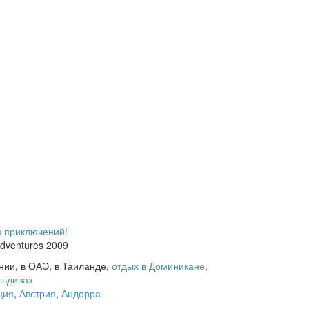
Adventures 2009
ании, в ОАЭ, в Таиланде,
отдых в Доминикане
,
льдивах
ция
,
Австрия
,
Андорра