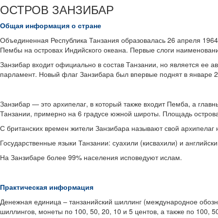
ОСТРОВ ЗАНЗИБАР
Общая информация о стране
Объединенная Республика Танзания образовалась 26 апреля 1964 г
Пембы на островах Индийского океана. Первые слоги наименования
Занзибар входит официально в состав Танзании, но является ее а
парламент. Новый флаг Занзибара был впервые поднят в январе 2
Занзибар — это архипелаг, в который также входит Пемба, а глав
Танзании, примерно на 6 градусе южной широты. Площадь острова 1
С британских времен жители Занзибара называют свой архипелаг н
Государственные языки Танзании: суахили (кисвахили) и английски
На Занзибаре более 99% населения исповедуют ислам.
Практическая информация
Денежная единица – танзанийский шиллинг (международное обозна
шиллингов, монеты по 100, 50, 20, 10 и 5 центов, а также по 100, 