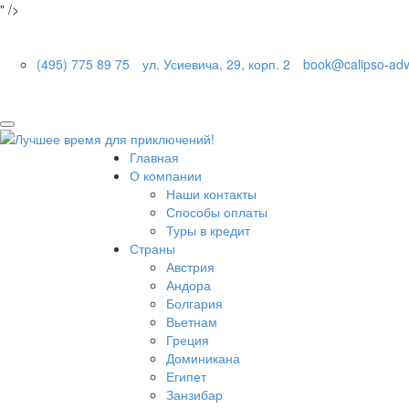
" />
(495) 775 89 75
ул. Усиевича, 29, корп. 2
book@calipso-adv
Главная
О компании
Наши контакты
Способы оплаты
Туры в кредит
Страны
Австрия
Андора
Болгария
Вьетнам
Греция
Доминикана
Египет
Занзибар