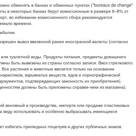
можно обменять в банках и обменных пунктах ("bureaux de change"
карты в некоторых банках берут комиссионные в размере 6–8% от
порт, во избежание комиссионного сбора рекомендуется
немало времени.
рибытии.
азрешен вывоз ввезенной ранее иностранной валюты (согласно
хов или туалетной воды. Продукты питания, предметы домашнего
лжны быть вывезены из страны согласно записи. Ввоз стрелкового
Все растения и животные ввозятся только на основании
 наркотиков, взрывчатых веществ, ядов и порнографической
з документов, подтверждающих законность их приобретения).
оценностям должны быть приложены справки-чеки из магазина).
ий виновный в производстве, импорте или продаже пластиковых
 на виду использовать и особенно выбрасывать имеющиеся
ет избегать прилюдных поцелуев и других публичных знаков