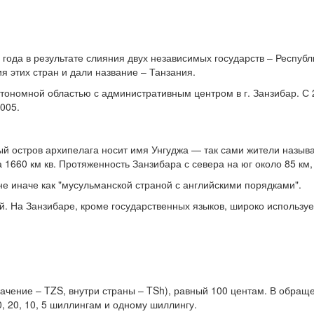
ода в результате слияния двух независимых государств – Республ
 этих стран и дали название – Танзания.
втономной областью с административным центром в г. Занзибар. С 
005.
ный остров архипелага носит имя Унгуджа — так сами жители назыв
660 км кв. Протяженность Занзибара с севера на юг около 85 км, а
е иначе как "мусульманской страной с английскими порядками".
й. На Занзибаре, кроме государственных языков, широко используе
чение – TZS, внутри страны – TSh), равный 100 центам. В обраще
50, 20, 10, 5 шиллингам и одному шиллингу.