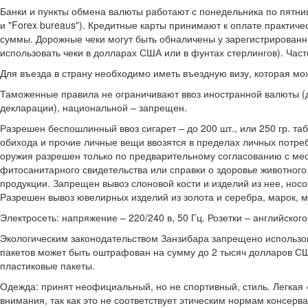
Банки и пункты обмена валюты работают с понедельника по пятницу 
и "Forex bureaus"). Кредитные карты принимают к оплате практиче
суммы. Дорожные чеки могут быть обналичены у зарегистрированн
использовать чеки в долларах США или в фунтах стерлингов). Час
Для въезда в страну необходимо иметь въездную визу, которая мо
Таможенные правила не ограничивают ввоз иностранной валюты (
декларации), национальной – запрещен.
Разрешен беспошлинный ввоз сигарет – до 200 шт., или 250 гр. таб
обихода и прочие личные вещи ввозятся в пределах личных потреб
оружия разрешен только по предварительному согласованию с мес
фитосанитарного свидетельства или справки о здоровье животного
продукции. Запрещен вывоз слоновой кости и изделий из нее, носо
Разрешен вывоз ювелирных изделий из золота и серебра, марок, м
Электросеть: напряжение – 220/240 в, 50 Гц. Розетки – английског
Экологическим законодательством Занзибара запрещено использова
пакетов может быть оштрафован на сумму до 2 тысяч долларов СШ
пластиковые пакеты.
Одежда: принят неофициальный, но не спортивный, стиль. Легкая 
внимания, так как это не соответствует этическим нормам консер