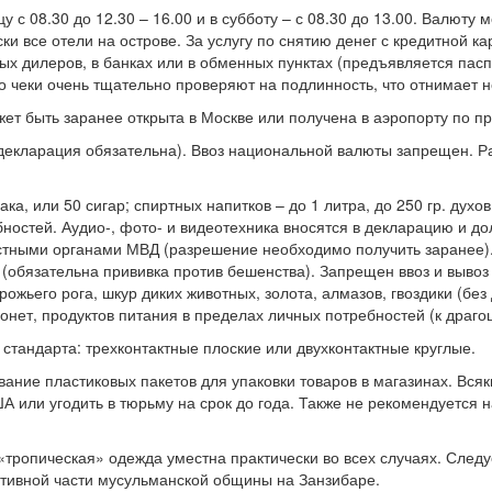
с 08.30 до 12.30 – 16.00 и в субботу – с 08.30 до 13.00. Валюту 
ски все отели на острове. За услугу по снятию денег с кредитной 
ых дилеров, в банках или в обменных пунктах (предъявляется пас
то чеки очень тщательно проверяют на подлинность, что отнимает 
жет быть заранее открыта в Москве или получена в аэропорту по п
декларация обязательна). Ввоз национальной валюты запрещен. Р
ака, или 50 сигар; спиртных напитков – до 1 литра, до 250 гр. ду
ностей. Аудио-, фото- и видеотехника вносятся в декларацию и до
тными органами МВД (разрешение необходимо получить заранее). 
 (обязательна прививка против бешенства). Запрещен ввоз и вывоз
рожьего рога, шкур диких животных, золота, алмазов, гвоздики (бе
онет, продуктов питания в пределах личных потребностей (к драг
о стандарта: трехконтактные плоские или двухконтактные круглые.
ние пластиковых пакетов для упаковки товаров в магазинах. Всяк
А или угодить в тюрьму на срок до года. Также не рекомендуется
«тропическая» одежда уместна практически во всех случаях. Следу
вативной части мусульманской общины на Занзибаре.