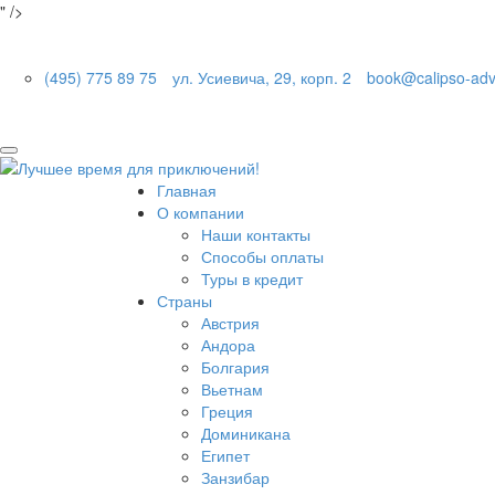
" />
(495) 775 89 75
ул. Усиевича, 29, корп. 2
book@calipso-adv
Главная
О компании
Наши контакты
Способы оплаты
Туры в кредит
Страны
Австрия
Андора
Болгария
Вьетнам
Греция
Доминикана
Египет
Занзибар