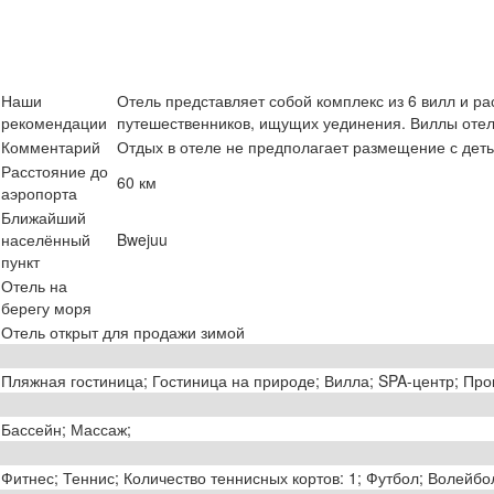
Наши
Отель представляет собой комплекс из 6 вилл и р
рекомендации
путешественников, ищущих уединения. Виллы отеля
Комментарий
Отдых в отеле не предполагает размещение с дет
Расстояние до
60 км
аэропорта
Ближайший
населённый
Bwejuu
пункт
Отель на
берегу моря
Отель открыт для продажи зимой
Пляжная гостиница; Гостиница на природе; Вилла; SPA-центр; Прок
Бассейн; Массаж;
Фитнес; Теннис; Количество теннисных кортов: 1; Футбол; Волейбо