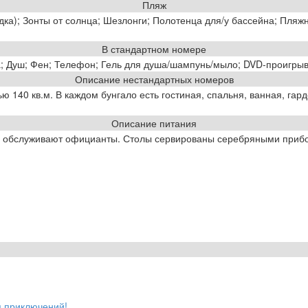
Пляж
ка); Зонты от солнца; Шезлонги; Полотенца для/у бассейна; Пляж
В стандартном номере
 Душ; Фен; Телефон; Гель для душа/шампунь/мыло; DVD-проигрыва
Описание нестандартных номеров
ю 140 кв.м. В каждом бунгало есть гостиная, спальня, ванная, га
Описание питания
ей обслуживают официанты. Столы сервированы серебряными приб