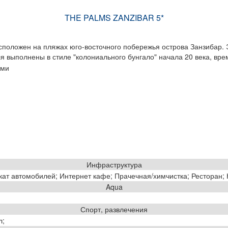
THE PALMS ZANZIBAR 5*
асположен на пляжах юго-восточного побережья острова Занзибар.
 выполнены в стиле "колониального бунгало" начала 20 века, вре
ьми
Инфраструктура
ат автомобилей; Интернет кафе; Прачечная/химчистка; Ресторан; К
Aqua
Спорт, развлечения
л;