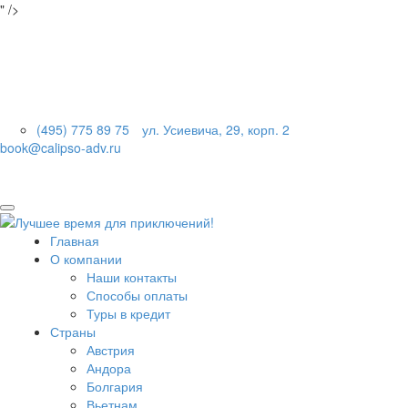
" />
Горные лыжи в Австрии, горнолыжные курорты Австрии, лыжные курорты Австрии,
горнолыжные туры в Австрию, Майрхофен, туры в Майрхофен, отели в Майрхофене
(495) 775 89 75
ул. Усиевича, 29, корп. 2
book@calipso-adv.ru
Главная
О компании
Наши контакты
Способы оплаты
Туры в кредит
Страны
Австрия
Андора
Болгария
Вьетнам