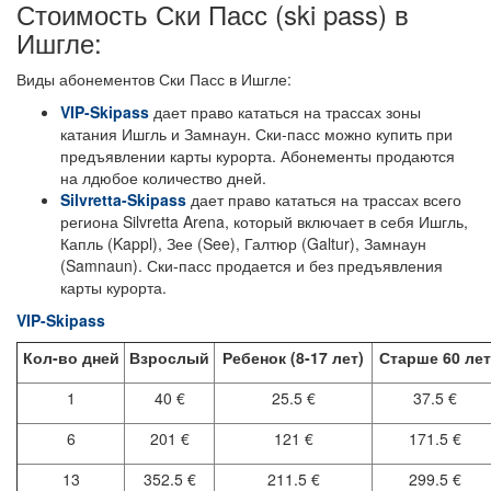
Стоимость Ски Пасс (ski pass) в
Ишгле:
Виды абонементов Ски Пасс в Ишгле:
VIP-Skipass
дает право кататься на трассах зоны
катания Ишгль и Замнаун. Ски-пасс можно купить при
предъявлении карты курорта. Абонементы продаются
на лдюбое количество дней.
Silvretta-Skipass
дает право кататься на трассах всего
региона Silvretta Arena, который включает в себя Ишгль,
Капль (Kappl), Зее (See), Галтюр (Galtur), Замнаун
(Samnaun). Ски-пасс продается и без предъявления
карты курорта.
VIP-Skipass
Кол-во дней
Взрослый
Ребенок (8-17 лет)
Старше 60 лет
1
40 €
25.5 €
37.5 €
6
201 €
121 €
171.5 €
13
352.5 €
211.5 €
299.5 €