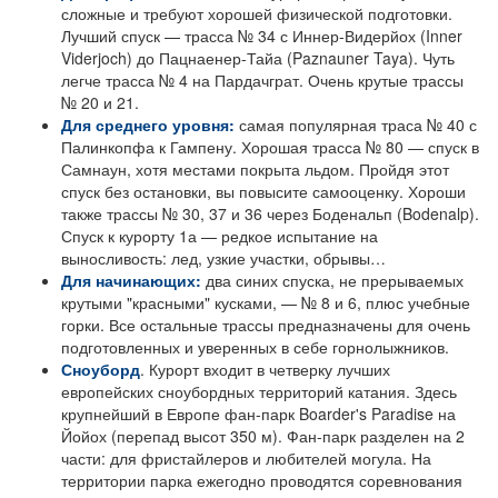
сложные и требуют хорошей физической подготовки.
Лучший спуск — трасса № 34 с Иннер-Видерйох (Inner
Viderjoch) до Пацнаенер-Тайа (Paznauner Taya). Чуть
легче трасса № 4 на Пардачграт. Очень крутые трассы
№ 20 и 21.
Для среднего уровня:
самая популярная траса № 40 с
Палинкопфа к Гампену. Хорошая трасса № 80 — спуск в
Самнаун, хотя местами покрыта льдом. Пройдя этот
спуск без остановки, вы повысите самооценку. Хороши
также трассы № 30, 37 и 36 через Боденальп (Bodenalp).
Спуск к курорту 1а — редкое испытание на
выносливость: лед, узкие участки, обрывы…
Для начинающих:
два синих спуска, не прерываемых
крутыми "красными" кусками, — № 8 и 6, плюс учебные
горки. Все остальные трассы предназначены для очень
подготовленных и уверенных в себе горнолыжников.
Сноуборд
. Курорт входит в четверку лучших
европейских сноубордных территорий катания. Здесь
крупнейший в Европе фан-парк Boarder's Paradise на
Йойох (перепад высот 350 м). Фан-парк разделен на 2
части: для фристайлеров и любителей могула. На
территории парка ежегодно проводятся соревнования