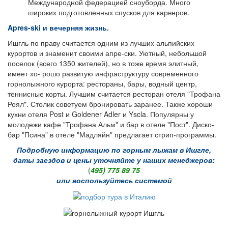
Международной федерацией сноуборда. Много
широких подготовленных спусков для карверов.
Apres-ski и вечерняя жизнь.
Ишгль по праву считается одним из лучших альпийских
курортов и знаменит своими апре-ски. Уютный, небольшой
поселок (всего 1350 жителей), но в тоже время элитный,
имеет хо- рошо развитую инфраструктуру современного
горнолыжного курорта: рестораны, бары, водный центр,
теннисные корты. Лучшим считается ресторан отеля "Трофана
Роял". Столик советуем бронировать заранее. Также хороши
кухни отеля Post и Goldener Adler и Yscla. Популярны у
молодежи кафе "Трофана Альм" и бар в отеле "Пост". Диско-
бар "Псина" в отеле "Мадляйн" предлагает стрип-программы.
Подробную информацию по горным лыжам в Ишгле,
даты заездов и цены уточняйте у наших менеджеров:
(
495) 775 89 75
или воспользуйтесь системой