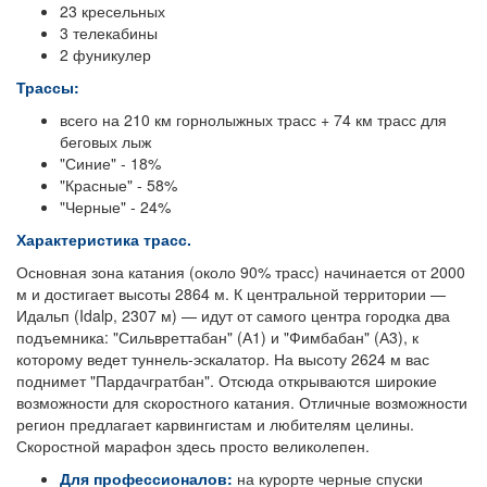
23 кресельных
3 телекабины
2 фуникулер
Трассы:
всего на 210 км горнолыжных трасс + 74 км трасс для
беговых лыж
"Синие" - 18%
"Красные" - 58%
"Черные" - 24%
Характеристика трасс.
Основная зона катания (около 90% трасс) начинается от 2000
м и достигает высоты 2864 м. К центральной территории —
Идальп (Idalp, 2307 м) — идут от самого центра городка два
подъемника: "Сильвреттабан" (А1) и "Фимбабан" (А3), к
которому ведет туннель-эскалатор. На высоту 2624 м вас
поднимет "Пардачгратбан". Отсюда открываются широкие
возможности для скоростного катания. Отличные возможности
регион предлагает карвингистам и любителям целины.
Скоростной марафон здесь просто великолепен.
Для профессионалов:
на курорте черные спуски