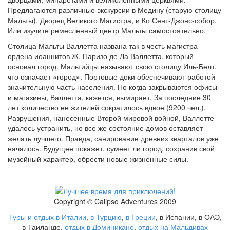
Предлагаются различные экскурсии в Медину (старую столицу
Мальты), Дворец Великого Магистра, и Ко Сент-Джонс-собор.
Или изучите ремесленный центр Мальты самостоятельно.
Столица Мальты Валлетта названа так в честь магистра
ордена иоаннитов Ж. Паризо де Ла Валлетта, который
основал город. Мальтийцы называют свою столицу Иль-Белт,
что означает «город». Портовые доки обеспечивают работой
значительную часть населения. Но когда закрываются офисы
и магазины, Валлетта, кажется, вымирает. За последние 30
лет количество ее жителей сократилось вдвое (9200 чел.).
Разрушения, нанесенные Второй мировой войной, Валлетте
удалось устранить, но все же состояние домов оставляет
желать лучшего. Правда, санирование древних кварталов уже
началось. Будущее покажет, сумеет ли город, сохранив свой
музейный характер, обрести новые жизненные силы.
Copyright © Calipso Adventures 2009
Туры и отдых в Италии
,
в Турцию
,
в Греции
, в Испании, в ОАЭ,
в Таиланде,
отдых в Доминикане
,
отдых на Мальдивах