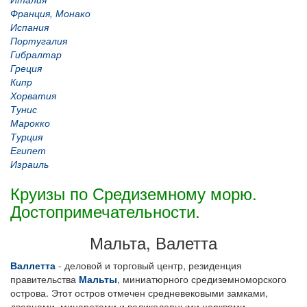
Франция, Монако
Испания
Португалия
Гибралтар
Греция
Кипр
Хорватия
Тунис
Марокко
Турция
Египет
Израиль
Круизы по Средиземному морю.
Достопримечательности.
Мальта, Валетта
Валлетта
- деловой и торговый центр, резиденция
правительства
Мальты
, миниатюрного средиземноморского
острова. Этот остров отмечен средневековыми замками,
дворцами, минаретами и великолепными церквями.