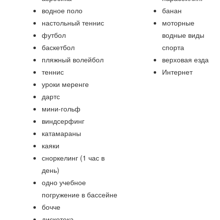
водное поло
банан
настольный теннис
моторные
футбол
водные виды
баскетбол
спорта
пляжный волейбол
верховая езда
теннис
Интернет
уроки меренге
дартс
мини-гольф
виндсерфинг
катамараны
каяки
сноркелинг (1 час в
день)
одно учебное
погружение в бассейне
бочче
дискотека