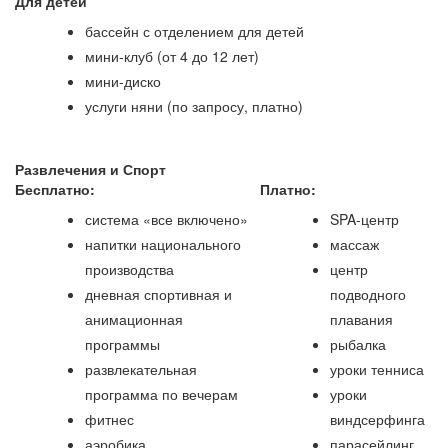
Для детей
бассейн с отделением для детей
мини-клуб (от 4 до 12 лет)
мини-диско
услуги няни (по запросу, платно)
Развлечения и Спорт
Бесплатно:
Платно:
система «все включено»
SPA-центр
напитки национального
массаж
производства
центр
дневная спортивная и
подводного
анимационная
плавания
программы
рыбалка
развлекательная
уроки тенниса
программа по вечерам
уроки
фитнес
виндсерфинга
аэробика
парасейлинг