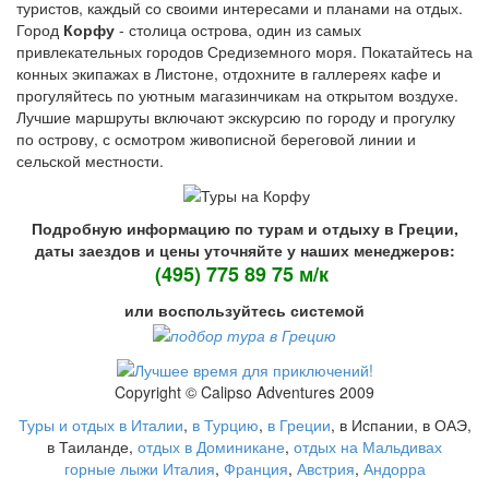
туристов, каждый со своими интересами и планами на отдых.
Город
Корфу
- столица острова, один из самых
привлекательных городов Средиземного моря. Покатайтесь на
конных экипажах в Листоне, отдохните в галлереях кафе и
прогуляйтесь по уютным магазинчикам на открытом воздухе.
Лучшие маршруты включают экскурсию по городу и прогулку
по острову, с осмотром живописной береговой линии и
сельской местности.
Подробную информацию по турам и отдыху в Греции,
даты заездов и цены уточняйте у наших менеджеров:
(495) 775 89 75 м/к
или воспользуйтесь системой
Copyright © Calipso Adventures 2009
Туры и отдых в Италии
,
в Турцию
,
в Греции
, в Испании, в ОАЭ,
в Таиланде,
отдых в Доминикане
,
отдых на Мальдивах
горные лыжи Италия
,
Франция
,
Австрия
,
Андорра