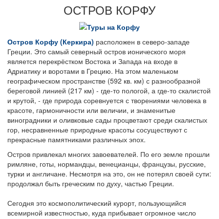
ОСТРОВ КОРФУ
Остров Корфу (Керкира)
расположен в северо-западе
Греции. Это самый северный остров ионического моря
является перекрёстком Востока и Запада на входе в
Адриатику и воротами в Грецию. На этом маленьком
географическом пространстве (592 кв. км) с разнообразной
береговой линией (217 км) - где-то пологой, а где-то скалистой
и крутой, - где природа соревнуется с творениями человека в
красоте, гармоничности или величии, и знаменитые
виноградники и оливковые сады процветают среди скалистых
гор, несравненные природные красоты сосуществуют с
прекрасные памятниками различных эпох.
Остров привлекал многих завоевателей. По его земле прошли
римляне, готы, нормандцы, венецианцы, французы, русские,
турки и англичане. Несмотря на это, он не потерял своей сути:
продолжал быть греческим по духу, частью Греции.
Сегодня это космополитический курорт, пользующийся
всемирной известностью, куда прибывает огромное число