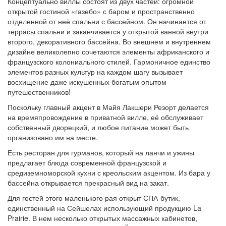
Концептуально виллы состоят из двух частей: огромной
открытой гостиной «газебо» с баром и пространственно
отделенной от неё спальни с бассейном. Он начинается от
террасы спальни и заканчивается у открытой ванной внутри
второго, декоративного бассейна. Во внешнем и внутреннем
дизайне великолепно сочетаются элементы африканского и
французского колониального стилей. Гармоничное единство
элементов разных культур на каждом шагу вызывает
восхищение даже искушенных богатым опытом
путешественников!
Поскольку главный акцент в Майя Лакшери Резорт делается
на времяпровождение в приватной вилле, её обслуживает
собственный дворецкий, и любое питание может быть
организовано им на месте.
Есть ресторан для гурманов, который на ланчи и ужины
предлагает блюда современной французской и
средиземноморской кухни с креольским акцентом. Из бара у
бассейна открывается прекрасный вид на закат.
Для гостей этого маленького рая открыт СПА-бутик,
единственный на Сейшелах использующий продукцию La
Prairie. В нем несколько открытых массажных кабинетов,