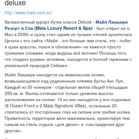
deluxe
http://www.maia.com.sc/
Великолепный курорт-бутик класса Deluxe -
Майя Лакшери
Резорт и Спа (Maia Luxury Resort & Spa)
- был открыт на о.
Маэ в 2006г и сразу стал одним из лучших отелей архипелага.
Цитата с его сайта «Майя - это больше чем отель, это - побег
в храм красоты, покоя и обновления» не кажется просто
громкими словами, когда видишь всё воочию! Роскошь того,
что создано руками человека, находится в полной гармонии с
уникальной природой Сейшел.
Майя Лакшери находится на живописном холме,
возвышающемся над уединенным пляжем бухты Анс Луи.
Каждый из 30 номеров - отдельная вилла общей площадью
250 кв. м. Виллы отличаются только уровнем высоты
расположения на холме: 10 из них находятся у его подножья
(8 Ocean Front и 2 Maia Signature Villas), остальные 20
спрятались от посторонних глаз на склоне или гребне холма.
Приватность территории вилл максимальна, ориентируя тем
самым на стиль отдыха «для двоих» и «наслаждения друг
другом».