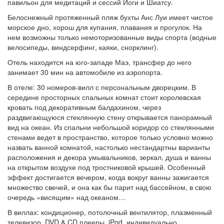
павильон для медитаций и сессий Йоги и Шиатсу.
Белоснежный протяженный пляж бухты Анс Луи имеет чистое
морское дно, хорош для купания, плавания и прогулок. На
нем возможны только немоторизованные виды спорта (водные
велосипеды, виндсерфинг, каяки, снорклинг).
Отель находится на юго-западе Маэ, трансфер до него
занимает 30 мин на автомобиле из аэропорта.
В отеле: 30 номеров-вилл с персональным дворецким. В
середине просторных спальных комнат стоит королевская
кровать под декоративным балдахином, через
раздвигающуюся стеклянную стену открывается панорамный
вид на океан. Из спальни небольшой коридор со стеклянными
стенами ведет в пространство, которое только условно можно
назвать ванной комнатой, настолько нестандартны варианты
расположения и декора умывальников, зеркал, душа и ванны
на открытом воздухе под тростниковой крышей. Особенный
эффект достигается вечером, когда вокруг ванны зажигается
множество свечей, и она как бы парит над бассейном, в свою
очередь «висящим» над океаном…
В виллах: кондиционер, потолочный вентилятор, плазменный
телевизор, DVD & CD плееры, iPod, индивидуально